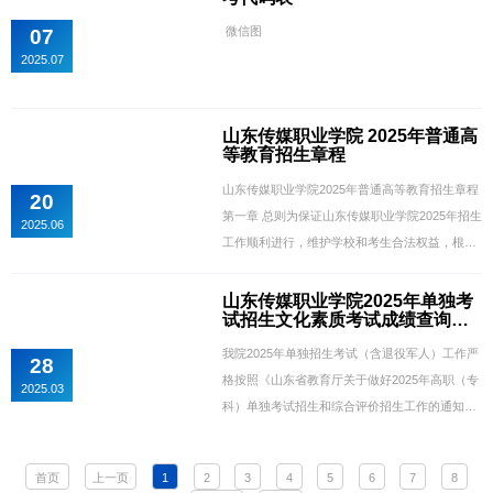
微信图
07
2025.07
山东传媒职业学院 2025年普通高
等教育招生章程
山东传媒职业学院2025年普通高等教育招生章程
20
第一章 总则为保证山东传媒职业学院2025年招生
2025.06
工作顺利进行，维护学校和考生合法权益，根据
《中华人民共和国教育法》《中华人民共和国高
等教育法》和教育部及山东省有关规定，结合山
山东传媒职业学院2025年单独考
试招生文化素质考试成绩查询通
东传媒职业学院招生工作的具体情况，制定本章
知
程。第一条 本章程适用于山东传媒职业学院2025
我院2025年单独招生考试（含退役军人）工作严
28
年普通高等教育招生工作。第二条 山东传媒职业
格按照《山东省教育厅关于做好2025年高职（专
2025.03
学院招生工作贯彻“公平竞争、公正选拔、公开程
科）单独考试招生和综合评价招生工作的通知》
序，德智体美...
和《山东传媒职业学院2025年高职（专科）单独
招生和综合评价招生章程》有关规定进行。现将
首页
上一页
1
2
3
4
5
6
7
8
单独招生考试文化素质考试成绩（含退役军人）