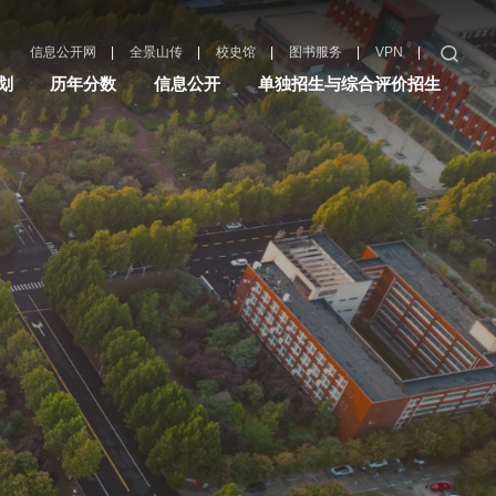
|
|
|
|
|
信息公开网
全景山传
校史馆
图书服务
VPN
划
历年分数
信息公开
单独招生与综合评价招生